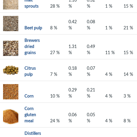
malt
1.10
0.32
sprouts
28 %
%
%
1 %
15 %
0.42
0.08
Beet pulp
8 %
%
%
1 %
21 %
Brewers
dried
1.31
0.49
grains
27 %
%
%
11 %
15 %
Citrus
0.18
0.07
pulp
7 %
%
%
4 %
14 %
0.29
0.21
Corn
10 %
%
%
4 %
3 %
Corn
gluten
0.06
0.05
meal
24 %
%
%
4 %
8 %
Distillers