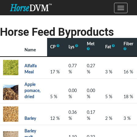
Horse Feed Byproducts
Met
Fiber
CP
Lys
Fat
Name
Alfalfa
0.77
0.27
Meal
17 %
%
%
3 %
16 %
Apple
pomace,
0.00
0.00
dried
5 %
%
%
5 %
18 %
0.36
0.17
Barley
12 %
%
%
2 %
3 %
Barley