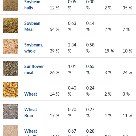
Soybean
0.05
0.00
hulls
12 %
%
%
2 %
35 %
Soybean
0.63
0.14
Meal
54 %
%
%
2 %
7 %
Soybeans,
2.34
0.58
whole
39 %
%
%
19 %
10 %
Sunflower
1.01
0.65
meal
26 %
%
%
3 %
24 %
0.40
0.24
Wheat
14 %
%
%
2 %
3 %
Wheat
0.70
0.27
Bran
17 %
%
%
4 %
11 %
Wheat
0.67
0.28