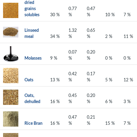
dried
grains
0.77
0.47
solubles
30 %
%
%
10 %
7 %
Linseed
1.32
0.65
meal
34 %
%
%
2 %
11 %
0.07
0.20
Molasses
9 %
%
%
0 %
0 %
0.42
0.17
Oats
13 %
%
%
5 %
12 %
Oats,
0.45
0.20
dehulled
16 %
%
%
6 %
3 %
0.47
0.21
Rice Bran
16 %
%
%
15 %
7 %